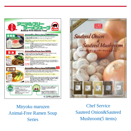
Chef Service
Miryoku maruzen
Sauteed Onion&Sauteed
Animal-Free Ramen Soup
Mushroom(5 items)
Series