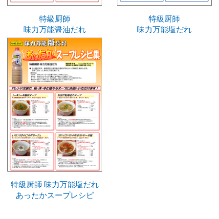
特級厨師
特級厨師
味力万能醤油だれ
味力万能塩だれ
特級厨師 味力万能塩だれ
あったかスープレシピ