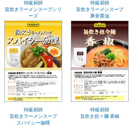
特級厨師
特級厨師
旨炊きラーメンスープシリ
旨炊きラーメンスープ
ーズ
豚骨醤油
特級厨師
特級厨師
旨炊きラーメンスープ
旨炊き担々麺 香椒
スパイシー伽哩