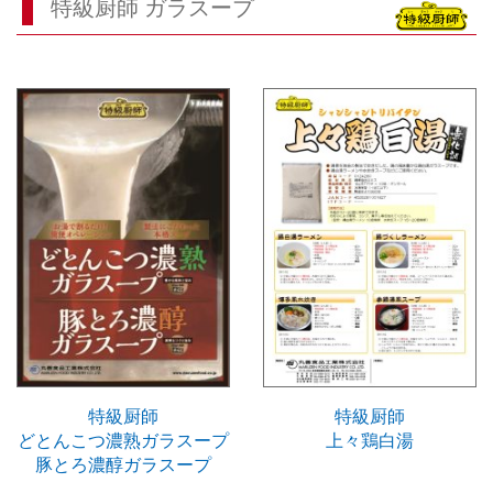
特級厨師 ガラスープ
特級厨師
特級厨師
どとんこつ濃熟ガラスープ
上々鶏白湯
豚とろ濃醇ガラスープ