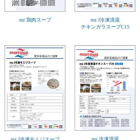
mz 鶏肉スープ
mz J冷凍清湯
チキンガラスープC15
mz 冷凍清湯
mz J冷凍モミジスープ