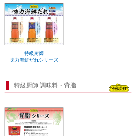
特級厨師
味力海鮮だれシリーズ
特級厨師 調味料・背脂